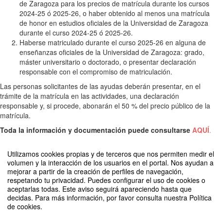
de Zaragoza para los precios de matrícula durante los cursos
2024-25 ó 2025-26, o haber obtenido al menos una matrícula
de honor en estudios oficiales de la Universidad de Zaragoza
durante el curso 2024-25 ó 2025-26.
Haberse matriculado durante el curso 2025-26 en alguna de
enseñanzas oficiales de la Universidad de Zaragoza: grado,
máster universitario o doctorado, o presentar declaración
responsable con el compromiso de matriculación.
Las personas solicitantes de las ayudas deberán presentar, en el
trámite de la matrícula en las actividades, una declaración
responsable y, si procede, abonarán el 50 % del precio público de la
matrícula.
Toda la información y documentación puede consultarse
AQUÍ
.
Utilizamos cookies propias y de terceros que nos permiten medir el
volumen y la interacción de los usuarios en el portal. Nos ayudan a
mejorar a partir de la creación de perfiles de navegación,
respetando tu privacidad. Puedes configurar el uso de cookies o
aceptarlas todas. Este aviso seguirá apareciendo hasta que
decidas. Para más información, por favor consulta nuestra Política
Matriculación Escuelas Deportivas 1C - 2025-26 ZA-HU-TE
de cookies.
Organizado por Deportes Unizar