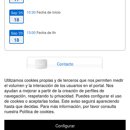
10:30
Fecha de inicio
Sep '25
18
13:00
Fecha de fin
Sep '25
18
Contacto
Utilizamos cookies propias y de terceros que nos permiten medir
el volumen y la interacción de los usuarios en el portal. Nos
Difunde tu evento poniendo el siguiente código en tu sitio
ayudan a mejorar a partir de la creación de perfiles de
navegación, respetando tu privacidad. Puedes configurar el uso
de cookies o aceptarlas todas. Este aviso seguirá apareciendo
hasta que decidas. Para más información, por favor consulta
nuestra Política de cookies.
Configurar