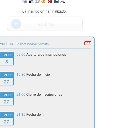
La inscripción ha finalizado.
Inscribirse
Fechas
En hora local del evento
09:00
Apertura de inscripciones
Oct '25
8
10:30
Fecha de inicio
Oct '25
27
21:00
Cierre de inscripciones
Oct '25
27
21:15
Fecha de fin
Oct '25
27