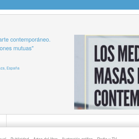
arte contemporáneo.
ciones mutuas"
oza, España
sual
Publicidad
Artes del libro
Ilustración gráfica
Radio y TV