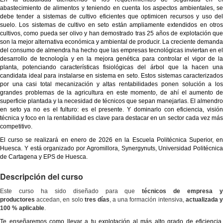
abastecimiento de alimentos y teniendo en cuenta los aspectos ambientales, se
debe tender a sistemas de cultivo eficientes que optimicen recursos y uso del
suelo. Los sistemas de cultivo en seto están ampliamente extendidos en otros
cultivos, como pueda ser olivo y han demostrado tras 25 años de explotación que
son la mejor alternativa económica y ambiental de producir. La creciente demanda
del consumo de almendra ha hecho que las empresas tecnológicas inviertan en el
desarrollo de tecnología y en la mejora genética para controlar el vigor de la
planta, potenciando características fisiológicas del árbol que la hacen una
candidata ideal para instalarse en sistema en seto. Estos sistemas caracterizados
por una casi total mecanización y altas rentabilidades ponen solución a los
grandes problemas de la agricultura en este momento, de ahí el aumento de
superficie plantada y la necesidad de técnicos que sepan manejarlas. El almendro
en seto ya no es el fulturo: es el presente. Y dominarlo con eficiencia, visión
técnica y foco en la rentabilidad es clave para destacar en un sector cada vez más
competitivo.
El curso se realizará en enero de 2026 en la Escuela Politécnica Superior, en
Huesca. Y está organizado por Agromillora, Synergynuts, Universidad Politécnica
de Cartagena y EPS de Huesca.
Descripción del curso
Este curso ha sido diseñado para que
técnicos de empresa 
productores
accedan, en solo
tres días
, a una formación intensiva,
actualizada 
100 % aplicable
.
Te enseñaremos como llevar a tu explotación al más alto grado de eficiencia.