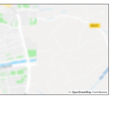
©
OpenStreetMap
Contributors