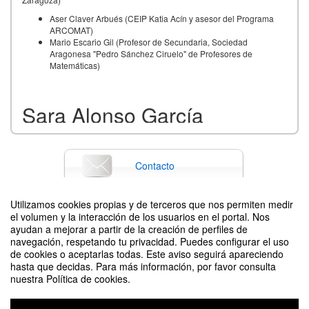
Aser Claver Arbués (CEIP Katia Acín y asesor del Programa
ARCOMAT)
Mario Escario Gil (Profesor de Secundaria, Sociedad
Aragonesa "Pedro Sánchez Ciruelo" de Profesores de
Matemáticas)
Sara Alonso García
Graduada en Magisterio en Educación Primaria por la
Universidad de Zaragoza. Ganadora del premio a mejor TFG
en Educación Matemática en la II Edición de los Premios TFG
Contacto
y TFM de la Cátedra Math Bits de Educación Matemática de la
Universidad de Zaragoza, con su trabajo «
Una propuesta de
enseñanza de la geometría en alumnado con Necesidades
Utilizamos cookies propias y de terceros que nos permiten medir
Educativas Especiales
»
.
el volumen y la interacción de los usuarios en el portal. Nos
Difunde tu evento poniendo el siguiente código en tu sitio
ayudan a mejorar a partir de la creación de perfiles de
navegación, respetando tu privacidad. Puedes configurar el uso
de cookies o aceptarlas todas. Este aviso seguirá apareciendo
hasta que decidas. Para más información, por favor consulta
nuestra Política de cookies.