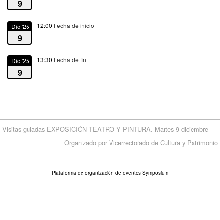
9
12:00
Fecha de inicio
Dic '25
9
13:30
Fecha de fin
Dic '25
9
Visitas guiadas EXPOSICIÓN TEATRO Y PINTURA. Martes 9 diciembre
Organizado por Vicerrectorado de Cultura y Patrimonio
Plataforma de organización de eventos Symposium