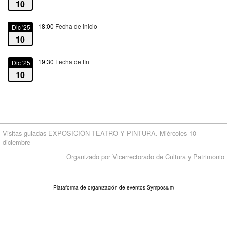
10
18:00
Fecha de inicio
Dic '25
10
19:30
Fecha de fin
Dic '25
10
Visitas guiadas EXPOSICIÓN TEATRO Y PINTURA. Miércoles 10
diciembre
Organizado por Vicerrectorado de Cultura y Patrimonio
Plataforma de organización de eventos Symposium