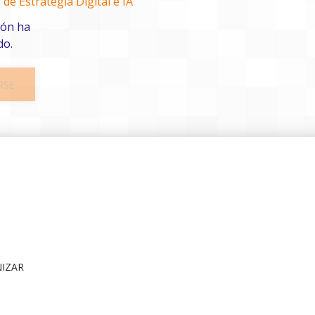
 de Estrategia Digital e IA
ión ha
do.
RSE
NIZAR