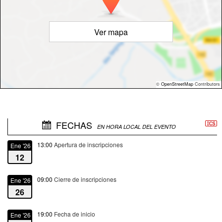
Ver mapa
©
OpenStreetMap
Contributors
FECHAS
EN HORA LOCAL DEL EVENTO
13:00
Apertura de inscripciones
Ene '26
12
09:00
Cierre de inscripciones
Ene '26
26
19:00
Fecha de inicio
Ene '26