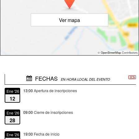
Ver mapa
©
OpenStreetMap
Contributors
FECHAS
EN HORA LOCAL DEL EVENTO
13:00
Apertura de inscripciones
Ene '26
12
09:00
Cierre de inscripciones
Ene '26
28
19:00
Fecha de inicio
Ene '26