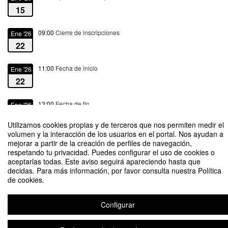
15
09:00
Cierre de inscripciones
Ene '26
22
11:00
Fecha de inicio
Ene '26
22
13:00
Fecha de fin
Ene '26
22
Utilizamos cookies propias y de terceros que nos permiten medir el
volumen y la interacción de los usuarios en el portal. Nos ayudan a
mejorar a partir de la creación de perfiles de navegación,
respetando tu privacidad. Puedes configurar el uso de cookies o
aceptarlas todas. Este aviso seguirá apareciendo hasta que
decidas. Para más información, por favor consulta nuestra Política
7ª SESIÓN Ciclo Distancias Cortas. VIDA
de cookies.
Organizado por Vicerrectorado de Cultura y Patrimonio
Configurar
Plataforma de organización de eventos Symposium