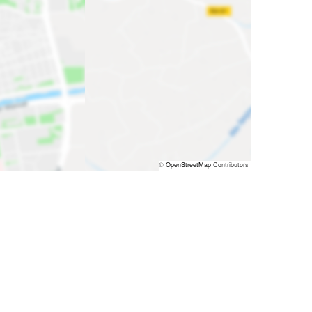
©
OpenStreetMap
Contributors