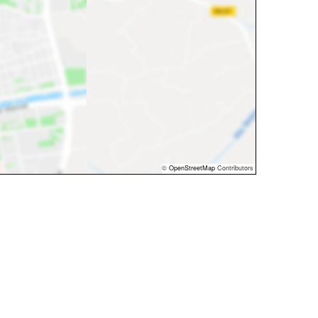
©
OpenStreetMap
Contributors