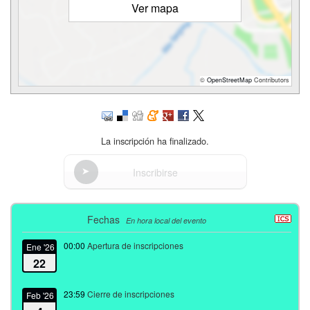
Ver mapa
©
OpenStreetMap
Contributors
La inscripción ha finalizado.
Inscribirse
Fechas
En hora local del evento
00:00
Apertura de inscripciones
Ene '26
22
23:59
Cierre de inscripciones
Feb '26