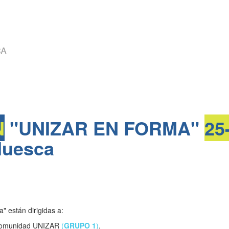
CA
N
"UNIZAR EN FORMA"
25
uesca
" están dirigidas a:
a comunidad UNIZAR
(
GRUPO 1
)
.