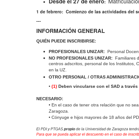
Matriculació
Desde el 27 de enero
:
1 de febrero: Comienzo de las actividades del 
---
INFORMACIÓN GENERAL
QUIÉN PUEDE INSCRIBIRSE:
PROFESIONALES UNIZAR:
Personal Docente
NO PROFESIONALES UNIZAR:
Familiares d
centros adscritos, personal de los Instituto
en la UZ.
OTRO PERSONAL / OTRAS ADMINISTRAC
•
(1)
Deben vincularse con el SAD a travé
NECESARIO:
• En el caso de tener otra relación que no se
Zaragoza
.
•
Cónyuge e hijos mayores de 18 años del PDI/P
El PDI y PTGAS
propio
de la Universidad de Zaragoza tendrá
Para que se pueda aplicar el descuento en el caso de inscrib