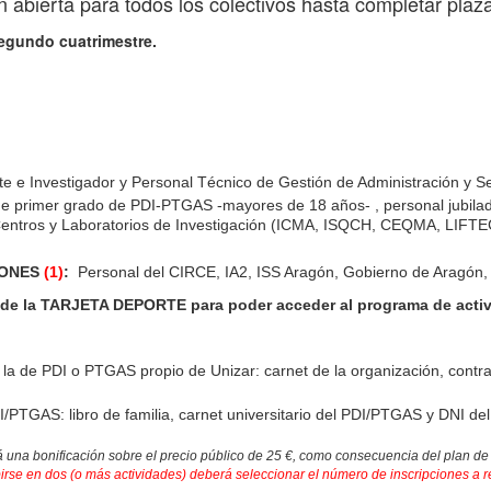
n abierta para todos los colectivos hasta completar plaz
segundo cuatrimestre.
 e Investigador y Personal Técnico de Gestión de Administración y Se
e primer grado de PDI-PTGAS -mayores de 18 años- , personal jubilado
s, Centros y Laboratorios de Investigación (ICMA, ISQCH, CEQMA, LIFTE
IONES
(1)
:
Personal del CIRCE, IA2, ISS Aragón, Gobierno de Aragón, 
s de la TARJETA DEPORTE para poder acceder al programa de acti
a la de PDI o PTGAS propio de Unizar: carnet de la organización, contr
TGAS: libro de familia, carnet universitario del PDI/PTGAS y DNI del s
 una bonificación sobre el precio público de 25 €, como consecuencia del plan de
irse en dos (o más actividades) deberá seleccionar el número de inscripciones a r