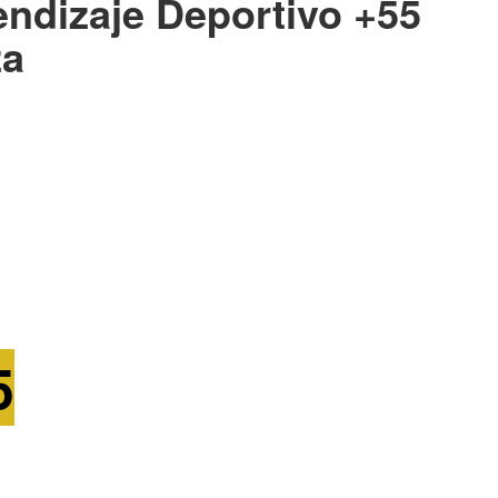
endizaje Deportivo +55
za
5