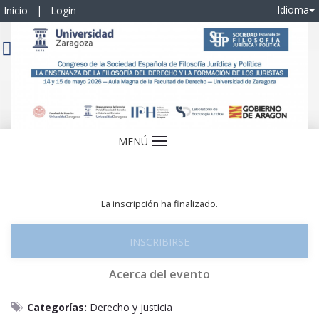
Idioma
Inicio
|
Login
MENÚ
Idioma
La inscripción ha finalizado.
INSCRIBIRSE
Acerca del evento
Categorías:
Derecho y justicia