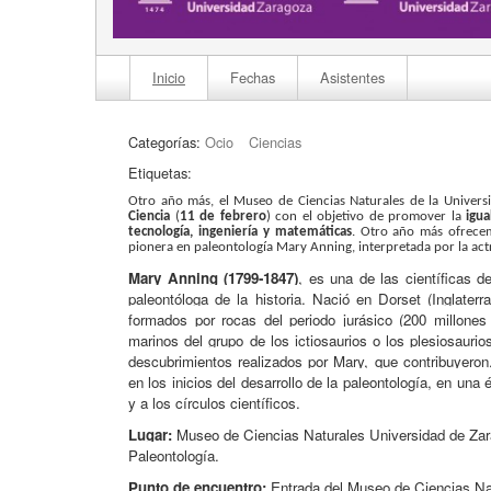
Inicio
Fechas
Asistentes
Categorías:
Ocio
Ciencias
Etiquetas:
Otro año más, el Museo de Ciencias Naturales de la Univers
Ciencia
(
11 de febrero
) con el objetivo de promover la
igu
tecnología, ingeniería y matemáticas
. Otro año más ofrecem
pionera en paleontología Mary Anning, interpretada por la actr
Mary Anning (1799-1847)
, es una de las científicas d
paleontóloga de la historia. Nació en Dorset (Inglaterr
formados por rocas del periodo jurásico (200 millones
marinos del grupo de los ictiosaurios o los plesiosaurio
descubrimientos realizados por Mary, que contribuyeron
en los inicios del desarrollo de la paleontología, en una
y a los círculos científicos.
Lugar:
Museo de Ciencias Naturales Universidad de Zara
Paleontología.
Punto de encuentro:
Entrada del Museo de Ciencias Nat