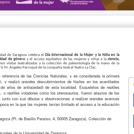
idad de Zaragoza celebra el
Día Internacional de la Mujer y la Niña en la
aldad de género
y el acceso equitativo de las mujeres y niñas a la
ciencia,
os visitas teatralizadas a la colección de paleontología de la mano de la
iz M. Angeles Parroqué de la compañía teatral Teatro La Clac.
e referencia de las Ciencias Naturales, y es considerada la primera
a), y realizó grandes descubrimientos de fósiles en los acantilados
 de años de antigüedad) de esta localidad. Esqueletos de reptiles
s, o reptiles voladores como los pterosaurios, fueron algunos de los
, junto con sus dibujos y observaciones a realizar grandes avances
 época en la que las mujeres tenían limitado el acceso a la educación
goza (Pl. de Basilio Paraíso, 4, 50005 Zaragoza). Colección de
urales de la Universidad de Zaragoza.