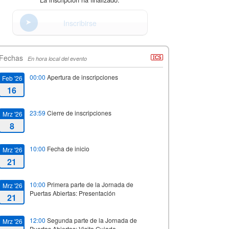
Inscribirse
Fechas
En hora local del evento
00:00
Apertura de inscripciones
Feb '26
16
23:59
Cierre de inscripciones
Mrz '26
8
10:00
Fecha de inicio
Mrz '26
21
10:00
Primera parte de la Jornada de
Mrz '26
Puertas Abiertas: Presentación
21
12:00
Segunda parte de la Jornada de
Mrz '26
Puertas Abiertas: Visita Guiada