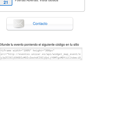
21
14:00
Fecha de fin
Mrz '26
21
Contacto
Difunde tu evento poniendo el siguiente código en tu sitio