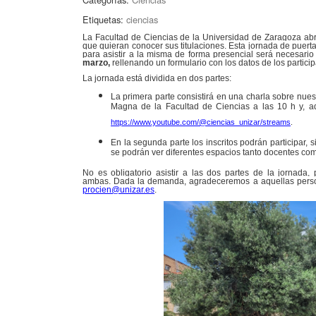
Etiquetas:
ciencias
La Facultad de Ciencias de la Universidad de Zaragoza abre
que quieran conocer sus titulaciones. Esta jornada de puerta
para asistir a la misma de forma presencial será necesario
marzo,
rellenando un formulario con los datos de los particip
La jornada está dividida en dos partes:
La primera parte consistirá en una charla sobre nuest
Magna de la Facultad de Ciencias a las 10 h y, ad
https://www.youtube.com/@ciencias_unizar/streams
.
En la segunda parte los inscritos podrán participar, 
se podrán ver diferentes espacios tanto docentes com
No es obligatorio asistir a las dos partes de la jornada, 
ambas. Dada la demanda, agradeceremos a aquellas persona
procien@unizar.es
.