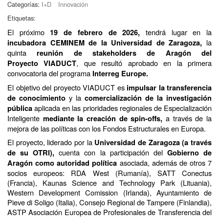
Categorías:
I+D
Innovación
Etiquetas:
El próximo
tendrá lugar en la
19 de febrero de 2026,
la
incubadora CEMINEM de la Universidad de Zaragoza,
quinta
reunión de stakeholders de Aragón del
, que resultó aprobado en la primera
Proyecto VIADUCT
convocatoria del programa
Interreg Europe.
El objetivo del proyecto VIADUCT es
impulsar la transferencia
y la
de conocimiento
comercialización de la investigación
aplicada en las prioridades regionales de Especialización
pública
Inteligente
a través de la
mediante la creación de spin-offs,
mejora de las políticas con los Fondos Estructurales en Europa.
El proyecto, liderado por la
Universidad de Zaragoza (a través
cuenta con la participación del
de su OTRI),
Gobierno de
asociada, además de otros 7
Aragón como autoridad política
socios europeos: RDA West (Rumanía), SATT Conectus
(Francia), Kaunas Science and Technology Park (Lituania),
Western Development Comission (Irlanda), Ayuntamiento de
Pieve di Soligo (Italia), Consejo Regional de Tampere (Finlandia),
ASTP Asociación Europea de Profesionales de Transferencia del