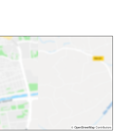
©
OpenStreetMap
Contributors