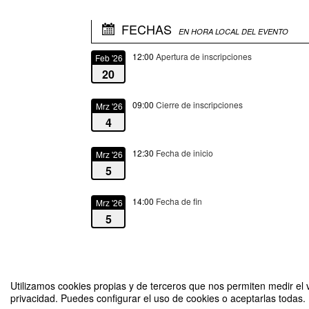
FECHAS
EN HORA LOCAL DEL EVENTO
12:00
Apertura de inscripciones
Feb '26
20
09:00
Cierre de inscripciones
Mrz '26
4
12:30
Fecha de inicio
Mrz '26
5
14:00
Fecha de fin
Mrz '26
5
Utilizamos cookies propias y de terceros que nos permiten medir el v
privacidad. Puedes configurar el uso de cookies o aceptarlas todas.
17ª SESIÓN Ciclo Distancias Cortas. VIDA