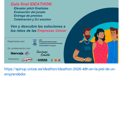
https://spinup.unizar.es/ideathon/ideathon-2026-48h-en-la-piel-de-un-
emprendedor