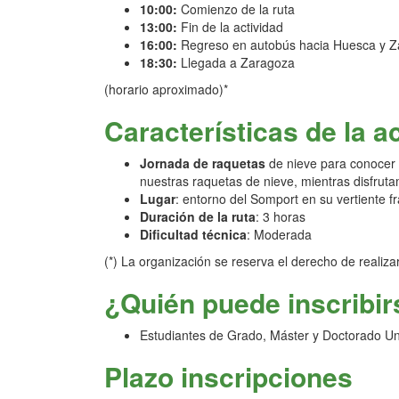
10:00:
Comienzo de la ruta
13:00:
Fin de la actividad
16:00:
Regreso en autobús hacia Huesca y Za
18:30:
Llegada a Zaragoza
(horario aproximado)*
Características de la a
Jornada de raquetas
de nieve para conocer 
nuestras raquetas de nieve, mientras disfrutam
Lugar
: entorno del Somport en su vertiente f
Duración de la ruta
: 3 horas
Dificultad técnica
: Moderada
(*) La organización se reserva el derecho de realiz
¿Quién puede inscribir
Estudiantes de Grado, Máster y Doctorado Un
Plazo inscripciones