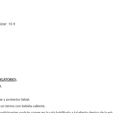
izar: 10 €
LIGATORIO)
.
.
lar y
protector labial.
e un termo
con bebida caliente.
 participantes podrán comer en la sala habilitada a tal efecto dentro de la est