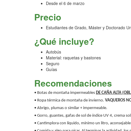
Desde el 6 de marzo
Precio
Estudiantes de Grado, Máster y Doctorado Un
¿Qué incluye?
Autobús
Material: raquetas y bastones
Seguro
Guías
Recomendaciones
• Botas de montaña impermeables
DE CAÑA ALTA (OB
• Ropa térmica de montaña de invierno.
VAQUEROS NO
• Abrigo, plumas o similar + impermeable.
• Gorro, guantes, gafas de sol de índice UV 4, crema so
• Cantimplora con líquido, mínimo un litro, aconsejabl
• Comida y algo para picar. Al terminar la actividad, los