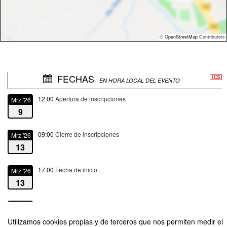
©
OpenStreetMap
Contributors
FECHAS
EN HORA LOCAL DEL EVENTO
12:00
Apertura de inscripciones
Mrz '26
9
09:00
Cierre de inscripciones
Mrz '26
13
17:00
Fecha de inicio
Mrz '26
13
19:00
Fecha de fin
Mrz '26
13
Utilizamos cookies propias y de terceros que nos permiten medir el