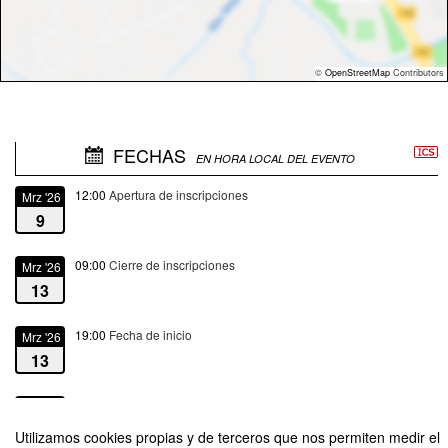
©
OpenStreetMap
Contributors
FECHAS
EN HORA LOCAL DEL EVENTO
12:00
Apertura de inscripciones
Mrz '26
9
09:00
Cierre de inscripciones
Mrz '26
13
19:00
Fecha de inicio
Mrz '26
13
21:00
Fecha de fin
Mrz '26
13
Utilizamos cookies propias y de terceros que nos permiten medir el