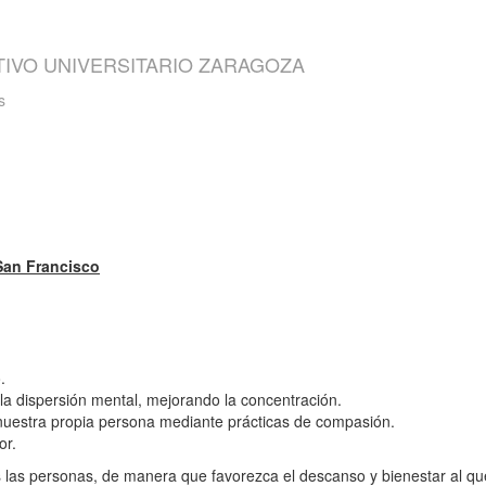
TIVO UNIVERSITARIO ZARAGOZA
s
 San Francisco
.
 la dispersión mental, mejorando la concentración.
 nuestra propia persona mediante prácticas de compasión.
or.
s las personas, de manera que favorezca el descanso y bienestar al qu