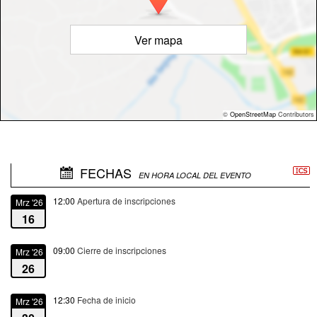
Ver mapa
©
OpenStreetMap
Contributors
FECHAS
EN HORA LOCAL DEL EVENTO
12:00
Apertura de inscripciones
Mrz '26
16
09:00
Cierre de inscripciones
Mrz '26
26
12:30
Fecha de inicio
Mrz '26