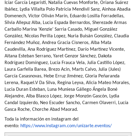
Icíar García Legaristi, Natalia Cuevas Monforte, Oriana Suárez
Ibáñez, Lydia Villalta Polo Patricia Mendívil Sanz, Ainhoa Abadia
Domenech, Víctor Oliván Marín, Eduardo Losilla Forradellas,
Silvia Allepuz Alba, Lucia Espada Bernardos, Sherezade Armas
Carballo Marina ‘Kenzie’ Sarria Casado, Miguel González
González, Nicolas Perilla Lopez, Nuria Buisán González, Claudia
Fernández Muñoz, Andrea Gracia Cisneros, Alba Mata
Caudevilla, Ana Rodríguez Martínez, Darío Martínez Vicente,
Aitana Esteban Serrano, Yaret Genzor Sánchez, Dakota
Rodríguez Domínguez, Lucía Frauca Vela, Julia Castillo López,
Laura Garfella Barea, Brezo Acin, Marts Calvo, Julia (Jules)
García Casasnovas, Hebe Erruz Jiménez, Gloria Peñaranda
Lerena, Raquel.V Da Silva, Regina Leyva, Alicia Mateo Morales,
Lucia Duran Esteban, Luna Muniesa Gállego Ángela Boné
Alejandre, Alba Blasco López, Jorge Monzón Gascón, Lydia
Candal Izquierdo, Neo Escuder Sancho, Carmen Olaverri, Lucía
Gasca Roche, Chorche Abad Maorad.
Toda la información en instagram del
evento:
https://www.instagram.
com/unizarte.eventos/