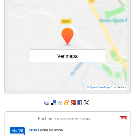
Ver mapa
©
OpenStreetMap
Contributors
Fechas
En hora local del evento
09:00
Fecha de inicio
Abr '26