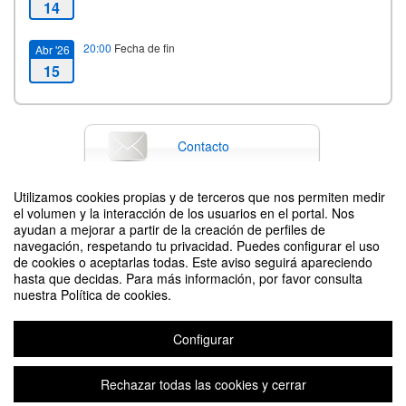
14
20:00
Fecha de fin
Abr '26
15
Contacto
Utilizamos cookies propias y de terceros que nos permiten medir
el volumen y la interacción de los usuarios en el portal. Nos
Difunde tu evento poniendo el siguiente código en tu sitio
ayudan a mejorar a partir de la creación de perfiles de
navegación, respetando tu privacidad. Puedes configurar el uso
de cookies o aceptarlas todas. Este aviso seguirá apareciendo
hasta que decidas. Para más información, por favor consulta
nuestra Política de cookies.
Configurar
4º Edición de la Feria de Arte Explore Fest | Bellas Artes - FCSH - UNIZAR
Organizado por Delegación de estudiantes del Grado en Bellas Artes -
Rechazar todas las cookies y cerrar
FCSH - UNIZAR