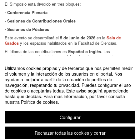
El Simposio está dividido en tres bloques:
- Conferencia Plenaria
- Sesiones de Contribuciones Orales
- Sesiones de Pósteres
Este evento se desarrollará el
5 de junio de 2026
en la
Sala de
Grados
y los espacios habilitados en la Facultad de Ciencias.
El idioma de las contribuciones es
Español o Inglés
. Las
contribuciones están abiertas a colaboradores/as y personal
investigador del ISQCH, especialmente estudiantes de Máster y
Doctorado.
Utilizamos cookies propias y de terceros que nos permiten medir
el volumen y la interacción de los usuarios en el portal. Nos
Para participar, envía tu Abstract (puedes
descargar la plantilla aquí
)
ayudan a mejorar a partir de la creación de perfiles de
antes el
29 de mayo
.
navegación, respetando tu privacidad. Puedes configurar el uso
de cookies o aceptarlas todas. Este aviso seguirá apareciendo
hasta que decidas. Para más información, por favor consulta
nuestra Política de cookies.
La inscripción ha finalizado.
Configurar
Inscribirse
Rechazar todas las cookies y cerrar