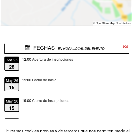
©
OpenStreetMap
Contributors
FECHAS
EN HORA LOCAL DEL EVENTO
12:00
Apertura de inscripciones
Abr '26
28
19:00
Fecha de inicio
May '26
15
19:00
Cierre de inscripciones
May '26
15
21:00
Fecha de fin
May '26
15
Utilizamos cookies propias y de terceros que nos permiten medir el