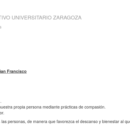
TIVO UNIVERSITARIO ZARAGOZA
s
 San Francisco
.
 nuestra propia persona mediante prácticas de compasión.
or.
s las personas, de manera que favorezca el descanso y bienestar al qu