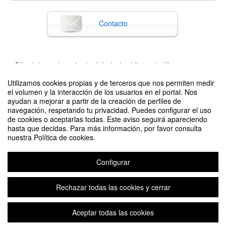
Contacto
Difunde tu evento poniendo el siguiente código en tu sitio
Utilizamos cookies propias y de terceros que nos permiten medir
el volumen y la interacción de los usuarios en el portal. Nos
ayudan a mejorar a partir de la creación de perfiles de
navegación, respetando tu privacidad. Puedes configurar el uso
de cookies o aceptarlas todas. Este aviso seguirá apareciendo
hasta que decidas. Para más información, por favor consulta
nuestra Política de cookies.
Propiedad Industrial: entrando en detalles
Organizado por OTRI Universidad de Zaragoza
Configurar
Plataforma de organización de eventos Symposium
Rechazar todas las cookies y cerrar
Aceptar todas las cookies