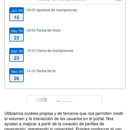
09:00
Apertura de inscripciones
Jun '26
15
09:00
Fecha de inicio
Sep '26
23
18:00
Cierre de inscripciones
Sep '26
23
14:00
Fecha de fin
Sep '26
26
Contacto
Utilizamos cookies propias y de terceros que nos permiten medir
el volumen y la interacción de los usuarios en el portal. Nos
ayudan a mejorar a partir de la creación de perfiles de
Difunde tu evento poniendo el siguiente código en tu sitio
navegación, respetando tu privacidad. Puedes configurar el uso