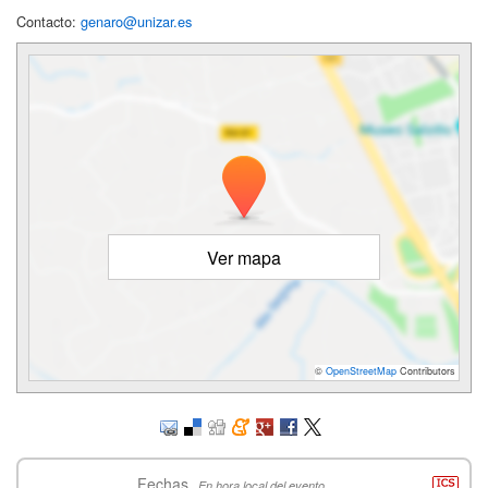
Contacto:
genaro@unizar.es
Ver mapa
©
OpenStreetMap
Contributors
Fechas
En hora local del evento