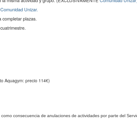
en la misma actividad y grupo. (EXCLUSIVAMENTE
Comunidad Unizar
e
Comunidad Unizar.
a completar plazas.
 cuatrimestre.
pto Aquagym: precio 114€)
como consecuencia de anulaciones de actividades por parte del Servic