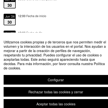
30
12:00
Fecha de inicio
Jun '26
30
13:00
Fecha de fin
Jun '26
30
Utilizamos cookies propias y de terceros que nos permiten medir el
volumen y la interacción de los usuarios en el portal. Nos ayudan a
mejorar a partir de la creación de perfiles de navegación,
respetando tu privacidad. Puedes configurar el uso de cookies o
aceptarlas todas. Este aviso seguirá apareciendo hasta que
decidas. Para más información, por favor consulta nuestra Política
Visitas guiadas EXPOSICIÓN ROMA Y PARÍS. Martes 30 junio
de cookies.
Organizado por Vicerrectorado de Cultura y Patrimonio
Configurar
Plataforma de organización de eventos Symposium
Rechazar todas las cookies y cerrar
Aceptar todas las cookies