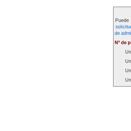
Puede 
solicit
de admi
Nº de p
Un
Un
Un
Un