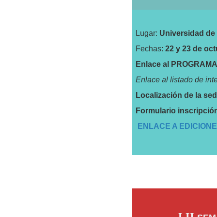
frontanproblemáticasdisparesconlosSIGcomoelementotransversalatodasellas.
amientasSIG.
Lugar:
Universidad de
Fechas:
22 y 23 de oct
Enlace al PROGRAM
Enlace al listado de in
Localización de la se
Formulario inscripció
ENLACE A EDICION
LII