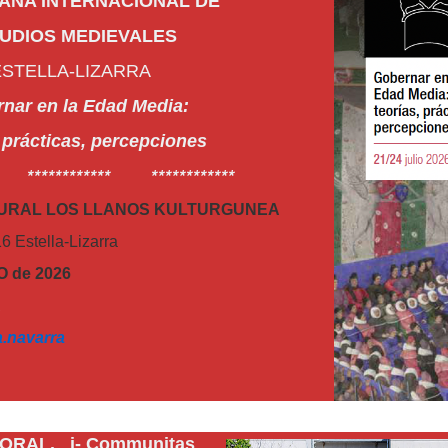
ANA INTERNACIONAL DE
UDIOS MEDIEVALES
ESTELLA-LIZARRA
nar en la Edad Media:
, prácticas, percepciones
** ************ ************
TURAL LOS LLANOS KULTURGUNEA
6 Estella-Lizarra
O de 2026
A
a.navarra
RAL. i- Communitas