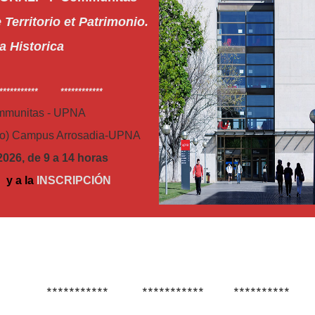
erritorio et Patrimonio.
a Historica
********** ************
ommunitas - UPNA
io) Campus Arrosadia-UPNA
2026, de
9 a 14 horas
A
y a la
INSCRIPCIÓN
*********** *********** **********