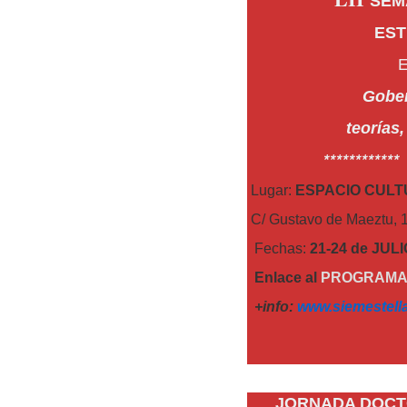
SEM
EST
Gober
teorías
**********
Lugar:
ESPACIO CUL
C/ Gustavo de Maeztu, 1
Fechas:
21-24 de JULI
Enlace al
PROGRAM
+info:
www.siemestell
JORNADA DOCTO