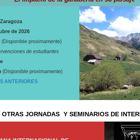
 Zaragoza
ubre de 2026
A
(Disponible proximamente)
tervenciones de estudiantes
de
n
(Disponible proximamente)
ES ANTERIORES
OTRAS JORNADAS Y SEMINARIOS DE INTER