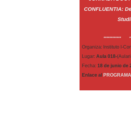
CONFLUENTIA: De T
Studi
************ **
Organiza: Instituto I-C
Lugar:
Aula 018-
(Aular
Fecha:
18 de junio de 
Enlace al
PROGRAM