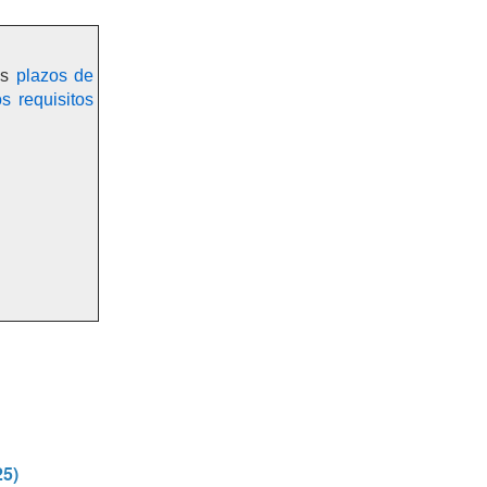
os
plazos de
os requisitos
5)