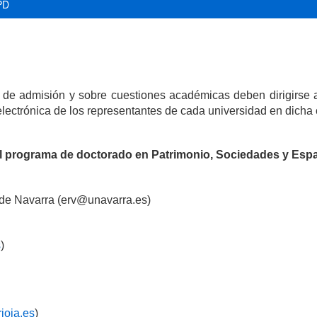
PD
os de admisión y sobre cuestiones académicas deben dirigirs
electrónica de los representantes de cada universidad en dicha
 programa de doctorado en Patrimonio, Sociedades y Espa
 de Navarra
(erv
@unavarra.es
)
s
)
ioja.es
)