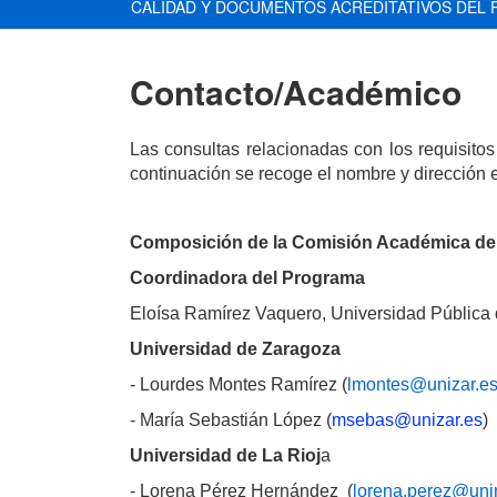
CALIDAD Y DOCUMENTOS ACREDITATIVOS DEL 
Contacto/Académico
Las consultas relacionadas con los requisit
continuación se recoge el nombre y dirección 
Composición de la Comisión Académica del
Coordinadora del Programa
Eloísa Ramírez Vaquero, Universidad Pública
Universidad de Zaragoza
- Lourdes Montes Ramírez (
lmontes@unizar.e
- María Sebastián López (
msebas@unizar.es
)
Universidad de La Rioj
a
-
Lorena Pérez Hernández
(
lorena.perez@unir