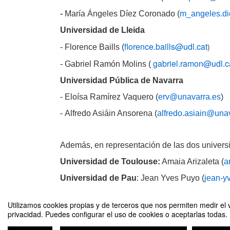
-
María Ángeles Díez Coronado
(
m_angeles.di
Universidad de Lleida
florence.baills@udl.cat
)
- Florence Baills (
gabriel.ramon@udl.c
- Gabriel Ramón Molins (
Universidad Pública de Navarra
- Eloísa Ramírez Vaquero (
erv
@unavarra.es
)
-
Alfredo Asiáin Ansorena
(
alfredo.asiain@una
Además, en representación de las dos universi
Universidad de Toulouse:
Amaia Arizaleta (
a
Universidad de Pau
: Jean Yves Puyo (
jean-y
Utilizamos cookies propias y de terceros que nos permiten medir el v
privacidad. Puedes configurar el uso de cookies o aceptarlas todas.
Programa de Doctorado en Patrimonio, Sociedades y Espacios