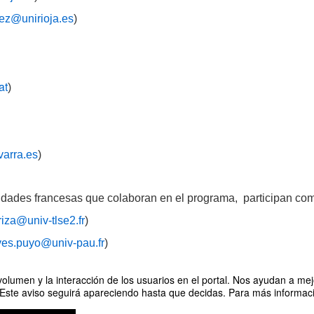
ez@unirioja.es
)
at
)
varra.es
)
dades francesas que colaboran en el programa, participan como
riza@univ-tlse2.fr
)
ves.puyo@univ-pau.fr
)
olumen y la interacción de los usuarios en el portal. Nos ayudan a mejo
 Este aviso seguirá apareciendo hasta que decidas. Para más informació
 de Frontera