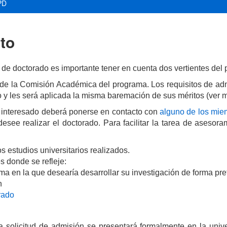
PD
to
 de doctorado es importante tener en cuenta dos vertientes del 
 de la Comisión Académica del programa. L
os requisitos de ad
 y les será aplicada la misma baremación de sus méritos (ver 
 el interesado deberá ponerse en contacto con
alguno de los mie
see realizar el doctorado. Para facilitar la tarea de asesor
s estudios universitarios realizados.
s donde se refleje:
ama en la que desearía desarrollar su investigación de forma p
n
rado
la solicitud de admisión se presentará formalmente en la univ