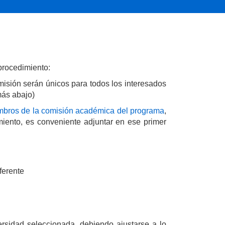
procedimiento:
misión serán únicos para todos los interesados
más abajo)
mbros de la comisión académica del programa
,
amiento, es conveniente adjuntar en ese primer
referente
ersidad seleccionada, debiendo ajustarse a lo