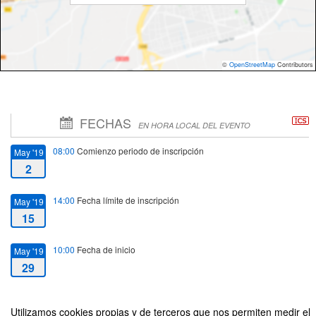
©
OpenStreetMap
Contributors
FECHAS
EN HORA LOCAL DEL EVENTO
08:00
Comienzo periodo de inscripción
May '19
2
14:00
Fecha límite de inscripción
May '19
15
10:00
Fecha de inicio
May '19
29
14:00
Fecha de fin
May '19
Utilizamos cookies propias y de terceros que nos permiten medir el