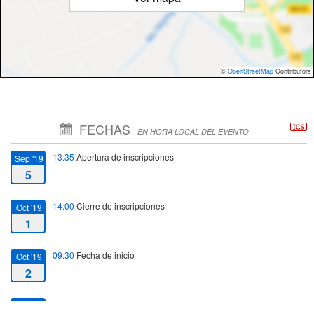
©
OpenStreetMap
Contributors
FECHAS
EN HORA LOCAL DEL EVENTO
13:35
Apertura de inscripciones
Sep '19
5
14:00
Cierre de inscripciones
Oct '19
1
09:30
Fecha de inicio
Oct '19
2
11:30
Fecha de fin
Oct '19