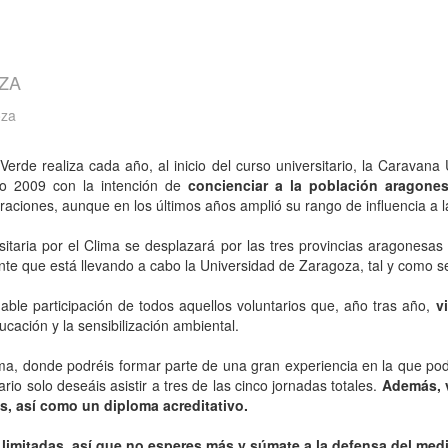
ZA
oza
erde realiza cada año, al inicio del curso universitario, la Caravana U
ño 2009 con la intención de
concienciar a la población aragones
aciones, aunque en los últimos años amplió su rango de influencia a la
itaria por el Clima se desplazará por las tres provincias aragonesas 
nte que está llevando a cabo la Universidad de Zaragoza, tal y como se 
mable participación de todos aquellos voluntarios que, año tras año,
v
ucación y la sensibilización ambiental.
ima, donde podréis formar parte de una gran experiencia en la que podré
rario solo deseáis asistir a tres de las cinco jornadas totales.
Además, v
s, así como un diploma acreditativo.
 limitadas, así que no esperes más y súmate a la defensa del med