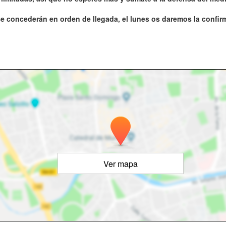
e concederán en orden de llegada, el lunes os daremos la confirm
Ver mapa