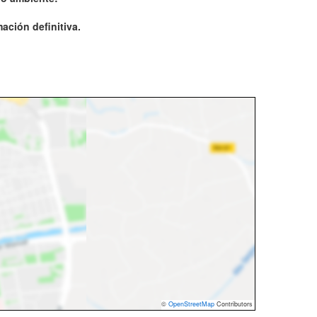
ación definitiva.
©
OpenStreetMap
Contributors