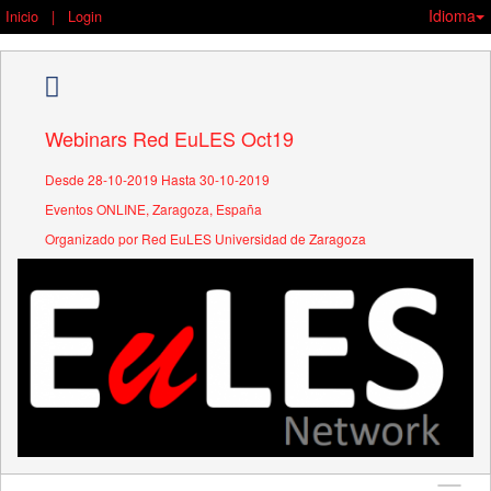
Idioma
Inicio
|
Login
Webinars Red EuLES Oct19
Desde 28-10-2019 Hasta 30-10-2019
Eventos ONLINE, Zaragoza, España
Organizado por Red EuLES Universidad de Zaragoza