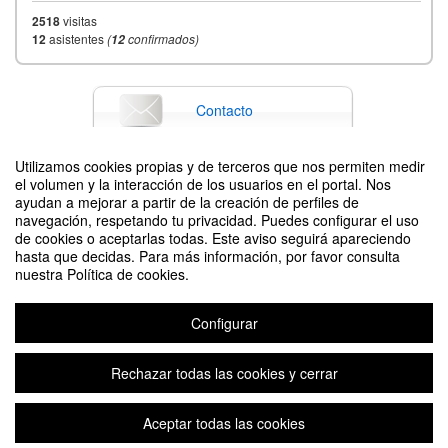
2518
visitas
12
asistentes
(
confirmados)
12
Contacto
Utilizamos cookies propias y de terceros que nos permiten medir
el volumen y la interacción de los usuarios en el portal. Nos
Difunde tu evento poniendo el siguiente código en tu sitio
ayudan a mejorar a partir de la creación de perfiles de
navegación, respetando tu privacidad. Puedes configurar el uso
de cookies o aceptarlas todas. Este aviso seguirá apareciendo
hasta que decidas. Para más información, por favor consulta
nuestra Política de cookies.
Configurar
Taller interpretación teatral:grupo de teatro universitario "En obras"
Organizado por Vicerrectorado de Huesca. Área de cultura, comunicación e
Rechazar todas las cookies y cerrar
imagen
Aceptar todas las cookies
Plataforma de organización de eventos Symposium