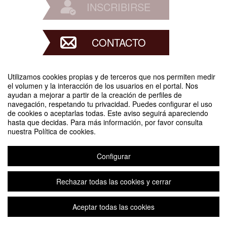
INSCRIBIRSE
CONTACTO
Utilizamos cookies propias y de terceros que nos permiten medir
Difunde tu evento poniendo el siguiente código en tu sitio
el volumen y la interacción de los usuarios en el portal. Nos
ayudan a mejorar a partir de la creación de perfiles de
navegación, respetando tu privacidad. Puedes configurar el uso
de cookies o aceptarlas todas. Este aviso seguirá apareciendo
hasta que decidas. Para más información, por favor consulta
nuestra Política de cookies.
Configurar
Cosmopolitan Aspirations in English-Speaking Cinema and Television
Organizado por María del Mar Azcona Montoliu, Julia Echeverría Domingo,
Pablo Gómez Muñoz CONTACT: juliaed@unizar.es
Rechazar todas las cookies y cerrar
Aceptar todas las cookies
Aviso legal
|
Contacto
Plataforma de organización de eventos Symposium
Copyright © 2026