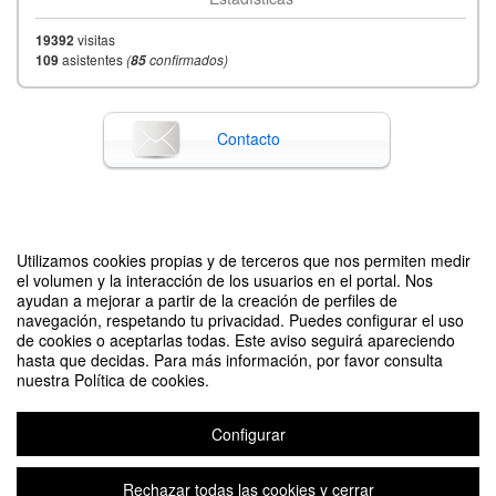
09:00
Fecha de inicio
Nov '22
19392
visitas
109
28
asistentes
(
confirmados)
85
14:00
Fecha de fin
Nov '22
30
Contacto
Difunde tu evento poniendo el siguiente código en tu sitio
Utilizamos cookies propias y de terceros que nos permiten medir
el volumen y la interacción de los usuarios en el portal. Nos
ayudan a mejorar a partir de la creación de perfiles de
navegación, respetando tu privacidad. Puedes configurar el uso
de cookies o aceptarlas todas. Este aviso seguirá apareciendo
hasta que decidas. Para más información, por favor consulta
nuestra Política de cookies.
Congreso Internacional sobre la enseñanza del español y el chino como
lenguas extranjeras.
Configurar
Organizado por Vicerrectorado de Internacionalización y Cooperación, con la
colaboración del Instituto Confucio de UNIZAR y el Servicio de Cursos de
Español como Lengua Extranjera (Vicerrectorado de Cultura y Proyección
Rechazar todas las cookies y cerrar