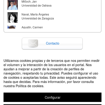
Mlčoch, Jan
Universidad de Ostrava
Naval, María Ángeles
Universidad de Zaragoza
Agustín, Carmen
Universidad de Zaragoza
Peña, Carmen
Contacto
Universidad de Zaragoza
Střelec, Karel
Universidad de Ostrava
Utilizamos cookies propias y de terceros que nos permiten medir
Difunde tu evento poniendo el siguiente código en tu sitio
el volumen y la interacción de los usuarios en el portal. Nos
Valcárcel, Carmen
ayudan a mejorar a partir de la creación de perfiles de
Universidad Autónoma de Madrid
navegación, respetando tu privacidad. Puedes configurar el uso
de cookies o aceptarlas todas. Este aviso seguirá apareciendo
Alicia Villar Lecumberri
hasta que decidas. Para más información, por favor consulta
Universidad Autónoma de Madrid
nuestra Política de cookies.
Dubosquet, Françoise
Université de Rennes 2
Europa nostálgica: I Seminario internacional para el estudio de las literaturas
Configurar
transicionales europeas
Carmen Medina Puerta