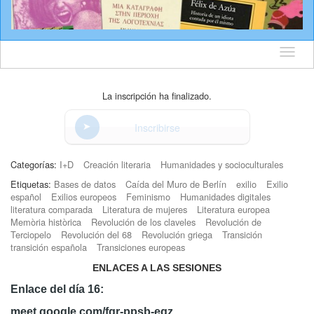
Idioma
La inscripción ha finalizado.
Inscribirse
Categorías:
I+D
Creación literaria
Humanidades y socioculturales
Etiquetas:
Bases de datos
Caída del Muro de Berlín
exilio
Exilio
español
Exilios europeos
Feminismo
Humanidades digitales
literatura comparada
Literatura de mujeres
Literatura europea
Memòria històrica
Revolución de los claveles
Revolución de
Terciopelo
Revolución del 68
Revolución griega
Transición
transición española
Transiciones europeas
ENLACES A LAS SESIONES
Enlace del día 16:
meet.google.com/fqr-ppsb-eqz