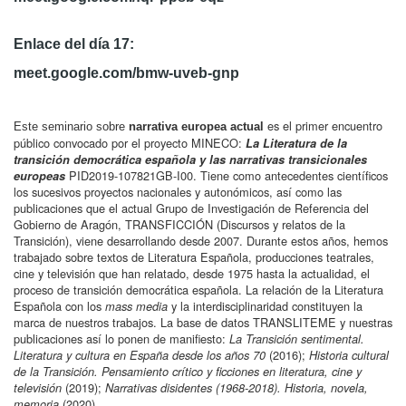
Enlace del día 17:
meet.google.com/bmw-uveb-gnp
es el primer encuentro
l
Este seminario sobre
narrativa europea actua
público convocado por el proyecto MINECO:
La Literatura de la
transición democrática española y las narrativas transicionales
PID2019-107821GB-I00. Tiene como antecedentes científicos
europeas
los sucesivos proyectos nacionales y autonómicos, así como las
publicaciones que el actual Grupo de Investigación de Referencia del
Gobierno de Aragón, TRANSFICCIÓN (Discursos y relatos de la
Transición), viene desarrollando desde 2007. Durante estos años, hemos
trabajado sobre textos de Literatura Española, producciones teatrales,
cine y televisión que han relatado, desde 1975 hasta la actualidad, el
proceso de transición democrática española. La relación de la Literatura
Española con los
y la interdisciplinaridad constituyen la
mass
media
marca de nuestros trabajos. La base de datos TRANSLITEME y nuestras
publicaciones así lo ponen de manifiesto:
La Transición sentimental.
(2016);
Literatura y cultura en España desde los años 70
Historia cultural
de la Transición. Pensamiento crítico y ficciones en literatura, cine y
(2019);
televisión
Narrativas disidentes (1968-2018). Historia, novela,
(2020).
memoria