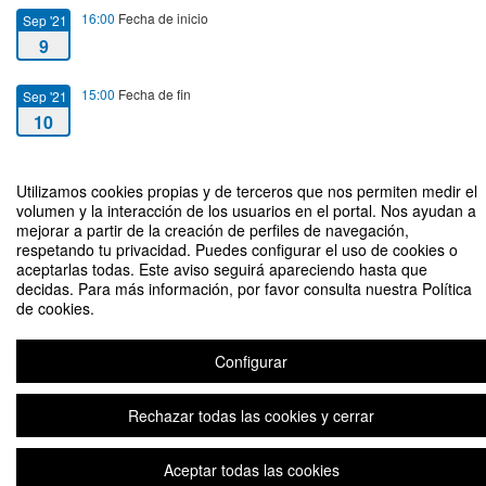
16:00
Fecha de inicio
Sep '21
9
15:00
Fecha de fin
Sep '21
10
Utilizamos cookies propias y de terceros que nos permiten medir el
volumen y la interacción de los usuarios en el portal. Nos ayudan a
mejorar a partir de la creación de perfiles de navegación,
Jornadas Empresa, Economía y Sociedad
respetando tu privacidad. Puedes configurar el uso de cookies o
aceptarlas todas. Este aviso seguirá apareciendo hasta que
Organizado por Departamento de Dirección y Organización de Empresas,
decidas. Para más información, por favor consulta nuestra Política
Facultad de Economía y Empresa y Grupo de Investigación CREVALOR -
de cookies.
Universidad de Zaragoza
Configurar
Plataforma de organización de eventos Symposium
Rechazar todas las cookies y cerrar
Aceptar todas las cookies