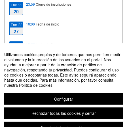
23:59
Cierre de inscripciones
Ene '22
20
10:00
Fecha de inicio
Ene '22
27
13:00
Fecha de fin
Abr '22
5
Utilizamos cookies propias y de terceros que nos permiten medir
el volumen y la interacción de los usuarios en el portal. Nos
ayudan a mejorar a partir de la creación de perfiles de
navegación, respetando tu privacidad. Puedes configurar el uso
Contacto
de cookies o aceptarlas todas. Este aviso seguirá apareciendo
hasta que decidas. Para más información, por favor consulta
nuestra Política de cookies.
Configurar
Actividad transversal, curso 2021-2022: ACADEMIC ENGLISH.
Rechazar todas las cookies y cerrar
Organizado por Escuela de Doctorado Universidad de Zaragoza